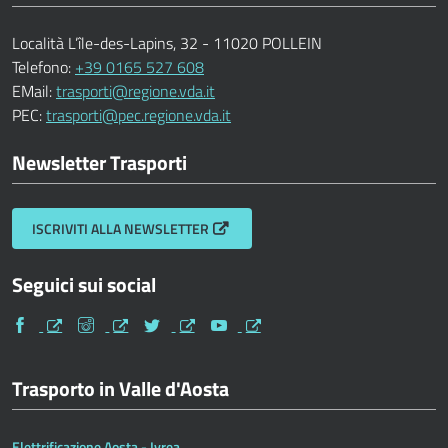
Località L’île-des-Lapins, 32 - 11020 POLLEIN
Telefono:
+39 0165 527 608
EMail:
trasporti@regione.vda.it
PEC:
trasporti@pec.regione.vda.it
Newsletter Trasporti
ISCRIVITI ALLA NEWSLETTER
Seguici sui social
Facebook
Instagram
Twitter
Youtube
Trasporto in Valle d'Aosta
Elettrificazione Aosta - Ivrea