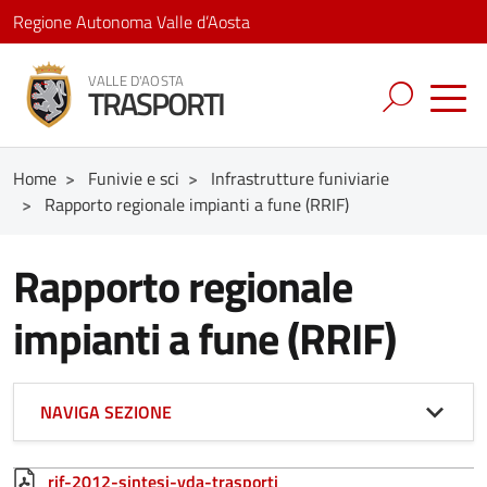
Regione Autonoma Valle d’Aosta
VALLE D'AOSTA
TRASPORTI
Home
>
Funivie e sci
>
Infrastrutture funiviarie
>
Rapporto regionale impianti a fune (RRIF)
Rapporto regionale
impianti a fune (RRIF)
NAVIGA SEZIONE
rif-2012-sintesi-vda-trasporti