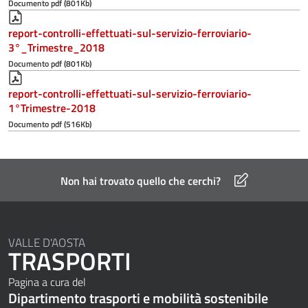
Documento pdf (801Kb)
report-controlli-effettuati-sul-servizio-ferroviario-
3°_Trimestre_2018
Documento pdf (801Kb)
report-controlli-effettuati-sul-servizio-ferroviario-
1°Trimestre-2018
Documento pdf (516Kb)
Non hai trovato quello che cerchi?
VALLE D'AOSTA
TRASPORTI
Pagina a cura del
Dipartimento trasporti e mobilità sostenibile