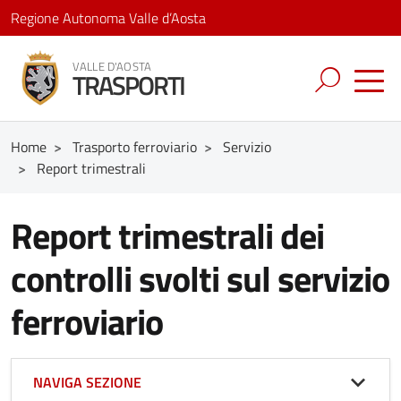
Regione Autonoma Valle d’Aosta
VALLE D'AOSTA
TRASPORTI
Home
>
Trasporto ferroviario
>
Servizio
>
Report trimestrali
Report trimestrali dei
controlli svolti sul servizio
ferroviario
NAVIGA SEZIONE